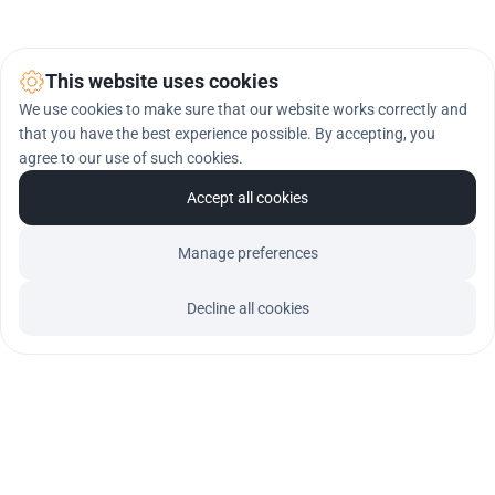
Siła technologii i doświadczenia. 
Od prawie 15 lat 
This website uses cookies
wspieramy marki w podejmowaniu decyzji opartych 
We use cookies to make sure that our website works correctly and
na danych. Łączymy precyzyjny monitoring mediów 
that you have the best experience possible. By accepting, you
online z zaawansowaną analizą AI, aby pomóc Ci 
agree to our use of such cookies.
szybciej reagować, lepiej rozumieć klientów i 
Accept all cookies
skutecznie chronić reputację.
Manage preferences
15 lat
Decline all cookies
Doświadczenia w skali globalnej
42 miliony
Analizowanych wzmianek w ciągu doby